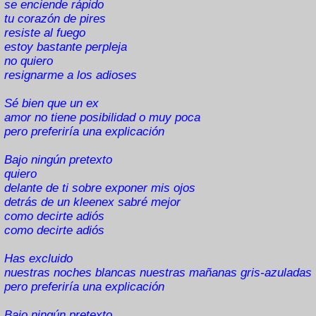
se enciende rápido
tu corazón de pires
resiste al fuego
estoy bastante perpleja
no quiero
resignarme a los adioses
Sé bien que un ex
amor no tiene posibilidad o muy poca
pero preferiría una explicación
Bajo ningún pretexto
quiero
delante de ti sobre exponer mis ojos
detrás de un kleenex sabré mejor
como decirte adiós
como decirte adiós
Has excluido
nuestras noches blancas nuestras mañanas gris-azuladas
pero preferiría una explicación
Bajo ningún pretexto