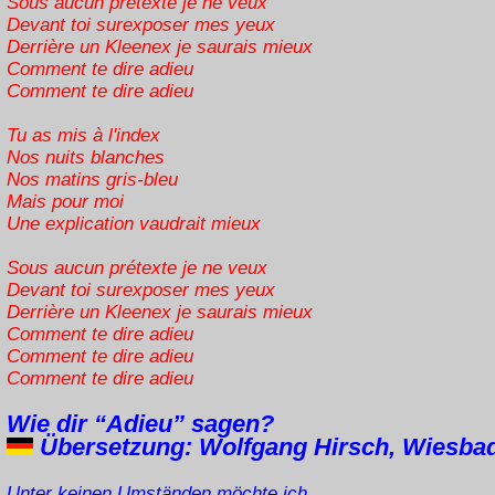
Sous aucun prétexte je ne veux
Devant toi surexposer mes yeux
Derrière un Kleenex je saurais mieux
Comment te dire adieu
Comment te dire adieu
Tu as mis à l'index
Nos nuits blanches
Nos matins gris-bleu
Mais pour moi
Une explication vaudrait mieux
Sous aucun prétexte je ne veux
Devant toi surexposer mes yeux
Derrière un Kleenex je saurais mieux
Comment te dire adieu
Comment te dire adieu
Comment te dire adieu
Wie dir “Adieu” sagen?
Übersetzung: Wolfgang Hirsch, Wiesba
Unter keinen Umständen möchte ich